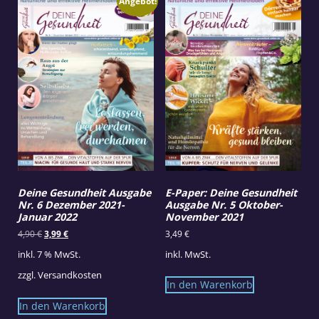
Angebot!
Deine Gesundheit Ausgabe
E-Paper: Deine Gesundheit
Nr. 6 Dezember 2021-
Ausgabe Nr. 5 Oktober-
Januar 2022
November 2021
Ursprünglicher
Aktueller
4,90
€
3,99
€
3,49
€
Preis
Preis
inkl. 7 % MwSt.
inkl. MwSt.
war:
ist:
4,90 €
3,99 €.
zzgl.
Versandkosten
In den Warenkorb
In den Warenkorb