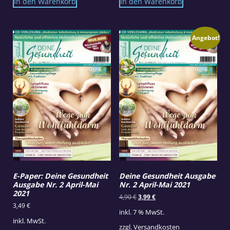
In den Warenkorb
In den Warenkorb
Angebot!
E-Paper: Deine Gesundheit
Deine Gesundheit Ausgabe
Ausgabe Nr. 2 April-Mai
Nr. 2 April-Mai 2021
2021
Ursprünglicher
Aktueller
4,90
€
3,99
€
Preis
Preis
3,49
€
inkl. 7 % MwSt.
war:
ist:
inkl. MwSt.
4,90 €
3,99 €.
zzgl.
Versandkosten