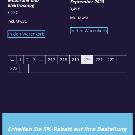
Mobilfunk und
September 2020
Elektrosmog
3,49
€
8,99
€
inkl. MwSt.
inkl. MwSt.
In den Warenkorb
In den Warenkorb
←
1
2
3
…
217
218
219
220
221
222
223
→
Erhalten Sie 5%-Rabatt auf Ihre Bestellung