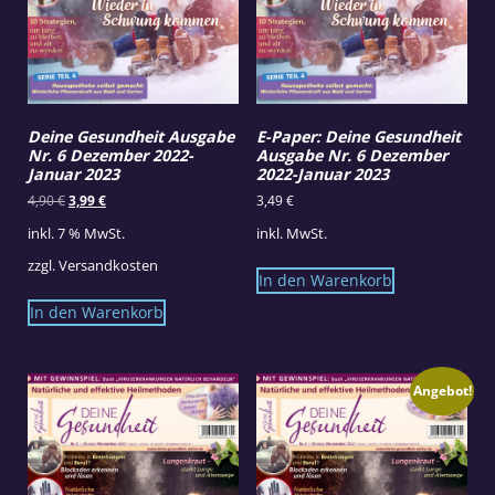
Deine Gesundheit Ausgabe
E-Paper: Deine Gesundheit
Nr. 6 Dezember 2022-
Ausgabe Nr. 6 Dezember
Januar 2023
2022-Januar 2023
Ursprünglicher
Aktueller
4,90
€
3,99
€
3,49
€
Preis
Preis
inkl. 7 % MwSt.
inkl. MwSt.
war:
ist:
4,90 €
3,99 €.
zzgl.
Versandkosten
In den Warenkorb
In den Warenkorb
Angebot!