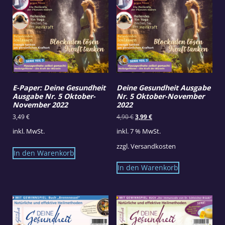
E-Paper: Deine Gesundheit
Deine Gesundheit Ausgabe
Ausgabe Nr. 5 Oktober-
Nr. 5 Oktober-November
November 2022
2022
Ursprünglicher
Aktueller
3,49
€
4,90
€
3,99
€
Preis
Preis
inkl. MwSt.
inkl. 7 % MwSt.
war:
ist:
4,90 €
3,99 €.
zzgl.
Versandkosten
In den Warenkorb
In den Warenkorb