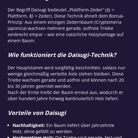
Der Begriff Daisugi bedeutet „Plattform-Zeder“ (台 =
Plattform, 杉 = Zeder). Diese Technik ähnelt dem Bonsai-
Prinzip: Aus einem einzigen Zedernbaum (Cryptomeria
japonica) wachsen mehrere gerade, astfreie Triebe
senkrecht empor – wie eine natürliche Holzplantage auf
einem Baum.
Wie funktioniert die Daisugi-Technik?
Der Hauptstamm wird sorgfältig beschnitten, sodass nur
wenige gleichmäßig verteilte Äste stehen bleiben. Diese
Triebe wachsen gerade und astfrei und können nach 20
bis 30 Jahren geerntet werden.
Nach der Ernte treibt der Baum erneut aus, wodurch er
über hundert Jahre hinweg kontinuierlich Holz liefert.
Vorteile von Daisugi
Nachhaltigkeit:
Ein Baum liefert über Jahrzehnte
Holz, ohne gefällt zu werden.
Hochwertiges Holz:
Die Triebe sind gerade, fest und