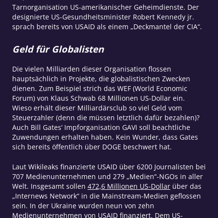
Tarnorganisation US-amerikanischer Geheimdienste. Der
designierte US-Gesundheitsminister Robert Kennedy jr.
sprach bereits von USAID als einem „Deckmantel der CIA“.
Geld für Globalisten
Die vielen Milliarden dieser Organisation flossen
hauptsächlich in Projekte, die globalistischen Zwecken
dienen. Zum Beispiel strich das WEF (World Economic
Forum) von Klaus Schwab 68 Millionen US-Dollar ein.
Wieso erhält dieser Milliardärsclub so viel Geld vom
Steuerzahler (denn die müssen letztlich dafür bezahlen)?
Auch Bill Gates‘ Impforganisation GAVI soll beachtliche
Zuwendungen erhalten haben. Kein Wunder, dass Gates
sich bereits öffentlich über DOGE beschwert hat.
Laut Wikileaks finanzierte USAID über 6200 Journalisten bei
707 Medienunternehmen und 279 „Medien“-NGOs in aller
Welt. Insgesamt sollen
472,6 Millionen US-Dollar
über das
„Internews Network“ in die Mainstream-Medien geflossen
sein. In der Ukraine wurden neun von zehn
Medienunternehmen von USAID finanziert. Dem US-