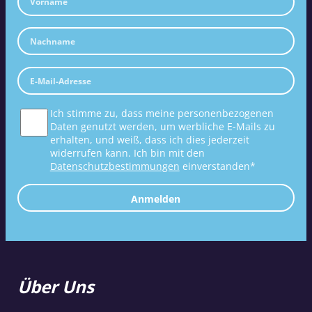
Ich stimme zu, dass meine personenbezogenen
Daten genutzt werden, um werbliche E-Mails zu
erhalten, und weiß, dass ich dies jederzeit
widerrufen kann. Ich bin mit den
Datenschutzbestimmungen
einverstanden*
Anmelden
Über Uns