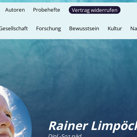
Autoren
Probehefte
Vertrag widerrufen
Gesellschaft
Forschung
Bewusstsein
Kultur
Na
Rainer Limpöc
Dipl.-Soz.päd.