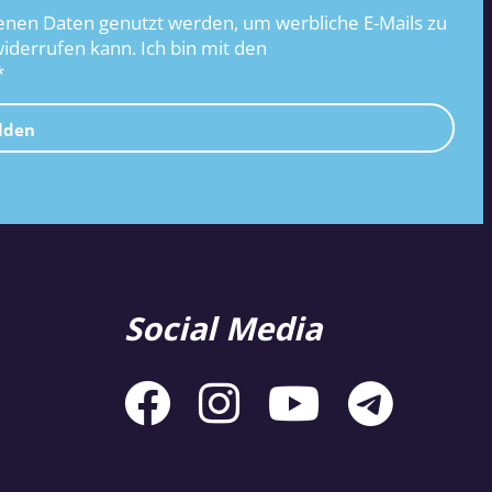
nen Daten genutzt werden, um werbliche E-Mails zu
widerrufen kann. Ich bin mit den
*
lden
Social Media