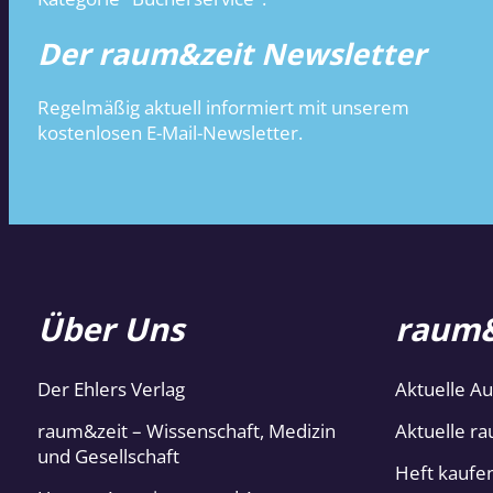
Der raum&zeit Newsletter
Regelmäßig aktuell informiert mit unserem
kostenlosen E-Mail-Newsletter.
Über Uns
raum&
Der Ehlers Verlag
Aktuelle A
raum&zeit – Wissenschaft, Medizin
Aktuelle ra
und Gesellschaft
Heft kaufe