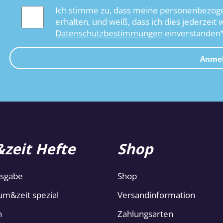
Ich stimme zu, dass meine personenbezoge
erhalten, und weiß, dass ich dies jederzeit 
Datenschutzbestimmungen
einverstanden
Anme
zeit Hefte
Shop
usgabe
Shop
um&zeit spezial
Versandinformation
n
Zahlungsarten