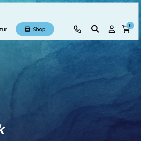
0
tur
Shop
k