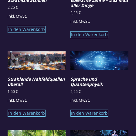
Staatliche Schulen
Eulersche Zahl e – Das Maß
aller Dinge
2,25
€
2,25
€
inkl. MwSt.
inkl. MwSt.
In den Warenkorb
In den Warenkorb
Strahlende Nahfeldquellen
Sprache und
überall
Quantenphysik
1,50
€
2,25
€
inkl. MwSt.
inkl. MwSt.
In den Warenkorb
In den Warenkorb