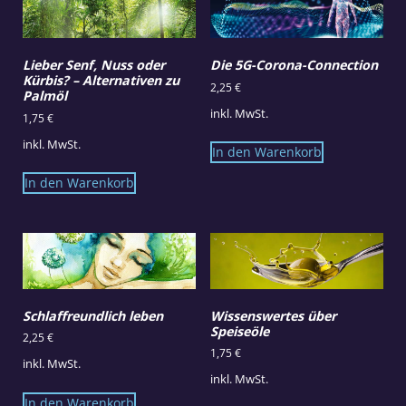
Lieber Senf, Nuss oder
Die 5G-Corona-Connection
Kürbis? – Alternativen zu
2,25
€
Palmöl
inkl. MwSt.
1,75
€
inkl. MwSt.
In den Warenkorb
In den Warenkorb
Schlaffreundlich leben
Wissenswertes über
Speiseöle
2,25
€
1,75
€
inkl. MwSt.
inkl. MwSt.
In den Warenkorb