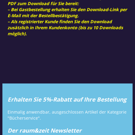
PDF zum Download für Sie bereit:
– Bei Gastbestellung erhalten Sie den Download-Link per
E-Mail mit der Bestellbestätigung.
– Als registrierter Kunde finden Sie den Download
zusätzlich in Ihrem Kundenkonto (bis zu 10 Downloads
möglich).
Erhalten Sie 5%-Rabatt auf Ihre Bestellung
Einmalig anwendbar, ausgeschlossen Artikel der Kategorie
"Bücherservice".
Der raum&zeit Newsletter