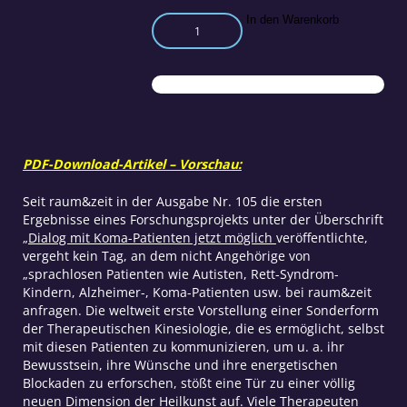
Dialog
In den Warenkorb
mit
den
Sprachlosen
Teil
4:
Die
Ausbildung
PDF-Download-Artikel – Vorschau:
Menge
Seit raum&zeit in der Ausgabe Nr. 105 die ersten
Ergebnisse eines Forschungsprojekts unter der Überschrift
„Dialog mit Koma-Patienten jetzt möglich
veröffentlichte,
vergeht kein Tag, an dem nicht Angehörige von
„sprachlosen Patienten wie Autisten, Rett-Syndrom-
Kindern, Alzheimer-, Koma-Patienten usw. bei raum&zeit
anfragen. Die weltweit erste Vorstellung einer Sonderform
der Therapeutischen Kinesiologie, die es ermöglicht, selbst
mit diesen Patienten zu kommunizieren, um u. a. ihr
Bewusstsein, ihre Wünsche und ihre energetischen
Blockaden zu erforschen, stößt eine Tür zu einer völlig
neuen Dimension der Heilkunst auf. Viele Therapeuten