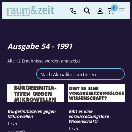
0
Ausgabe 54 - 1991
Nach
Alle 12 Ergebnisse werden angezeigt
Aktualität
sortiert
Bürgerinitiativen gegen
Gibt es eine
Mikrowellen
voraussetzungslose
Wissenschaft?
1,75
€
1,75
€
inkl. MwSt.