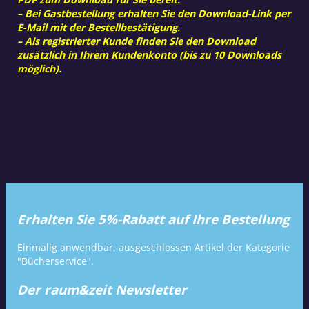
– Bei Gastbestellung erhalten Sie den Download-Link per
E-Mail mit der Bestellbestätigung.
– Als registrierter Kunde finden Sie den Download
zusätzlich in Ihrem Kundenkonto (bis zu 10 Downloads
möglich).
Erhalten Sie 5%-Rabatt auf Ihre Bestellung
Einmalig anwendbar, ausgeschlossen Artikel der Kategorie
"Bücherservice".
Der raum&zeit Newsletter