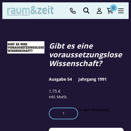
0
Gibt es eine
voraussetzungslose
Wissenschaft?
Ausgabe 54
Jahrgang 1991
1,75
€
inkl. MwSt.
Gibt
In den Warenkorb
es
eine
voraussetzungslose