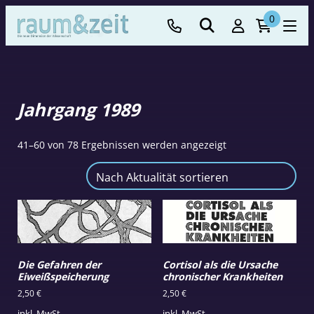
0
Jahrgang 1989
Nach
41–60 von 78 Ergebnissen werden angezeigt
Aktualität
sortiert
Die Gefahren der
Cortisol als die Ursache
Eiweißspeicherung
chronischer Krankheiten
2,50
€
2,50
€
inkl. MwSt.
inkl. MwSt.