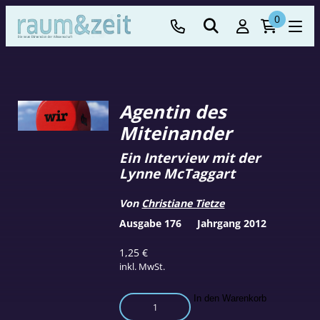
0
Agentin des
Miteinander
Ein Interview mit der
Lynne McTaggart
Von
Christiane Tietze
Ausgabe 176
Jahrgang 2012
1,25
€
inkl. MwSt.
Agentin
In den Warenkorb
des