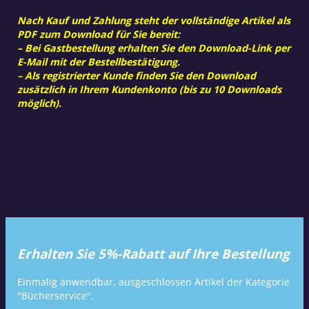
Nach Kauf und Zahlung steht der vollständige Artikel als
PDF zum Download für Sie bereit:
– Bei Gastbestellung erhalten Sie den Download-Link per
E-Mail mit der Bestellbestätigung.
– Als registrierter Kunde finden Sie den Download
zusätzlich in Ihrem Kundenkonto (bis zu 10 Downloads
möglich).
Erhalten Sie 5%-Rabatt auf Ihre Bestellung
Einmalig anwendbar, ausgeschlossen Artikel der Kategorie
"Bücherservice".