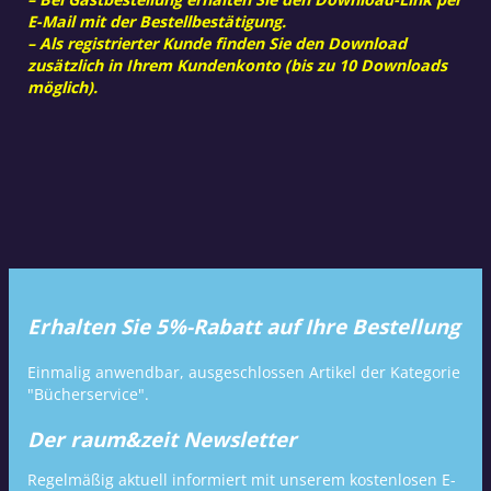
E-Mail mit der Bestellbestätigung.
– Als registrierter Kunde finden Sie den Download
zusätzlich in Ihrem Kundenkonto (bis zu 10 Downloads
möglich).
Erhalten Sie 5%-Rabatt auf Ihre Bestellung
Einmalig anwendbar, ausgeschlossen Artikel der Kategorie
"Bücherservice".
Der raum&zeit Newsletter
Regelmäßig aktuell informiert mit unserem kostenlosen E-