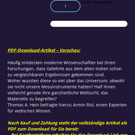
'Altindische
In den Warenkorb
Veden
waren
unserer
Wissenschaft
voraus!'
Menge
PDF-Download-Artikel – Vorschau:
Häufig entdecken moderne Wissenschaftler bei ihren
Forschungen, dass Gelehrte aus dem alten Indien schon
zu vergleichbaren Ergebnissen gekommen sind.
Woher wussten diese so viel über das Universum, obwohl
sie nicht unsere Messinstrumente hatten? Half ihnen
vielleicht gerade ihre ganzheitliche Weltsicht, das
Materielle zu begreifen?
Thomas A. Hein befragte hierzu Armin Risi, einen Experten
für vedisches Wissen.
Nach Kauf und Zahlung steht der vollständige Artikel als
PDF zum Download für Sie bereit:
– Bei Gastbestellung erhalten Sie den Download-Link per