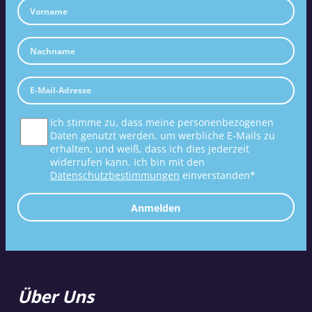
Ich stimme zu, dass meine personenbezogenen
Daten genutzt werden, um werbliche E-Mails zu
erhalten, und weiß, dass ich dies jederzeit
widerrufen kann. Ich bin mit den
Datenschutzbestimmungen
einverstanden*
Anmelden
Über Uns