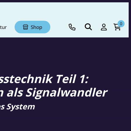
0
tur
Shop
stechnik Teil 1:
 als Signalwandler
res System