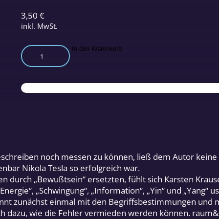
3,50
€
inkl. MwSt.
Biophysikalische
In den Warenkorb
Messtechnik
Teil
1:
Lebende
Organismen
als
Signalwandler
Menge
chreiben noch messen zu können, ließ dem Autor keine Ruh
bar Nikola Tesla so erfolgreich war.
en durch „Bewußtsein“ ersetzten, fühlt sich Karsten Krau
nergie“, „Schwingung“, „Information“, „Yin“ und „Yang“ us
nt zunächst einmal mit den Begriffsbestimmungen und mit
 dazu, wie die Fehler vermieden werden können. raum&zei