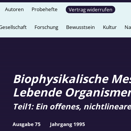
Autoren
Probehefte
Vertrag widerrufen
Gesellschaft
Forschung
Bewusstsein
Kultur
Na
Biophysikalische Mes
Lebende Organismen
Teil1: Ein offenes, nichtlinea
Ausgabe 75
Jahrgang 1995