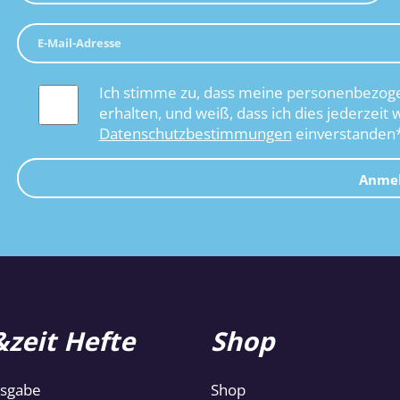
Ich stimme zu, dass meine personenbezoge
erhalten, und weiß, dass ich dies jederzeit 
Datenschutzbestimmungen
einverstanden
Anme
zeit Hefte
Shop
usgabe
Shop