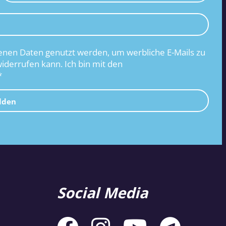
nen Daten genutzt werden, um werbliche E-Mails zu
widerrufen kann. Ich bin mit den
*
lden
Social Media