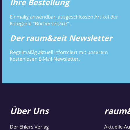
Ihre Bestellung
Einmalig anwendbar, ausgeschlossen Artikel der
Kategorie "Bücherservice".
Der raum&zeit Newsletter
Regelmäßig aktuell informiert mit unserem
kostenlosen E-Mail-Newsletter.
Über Uns
raum&
Der Ehlers Verlag
Aktuelle A