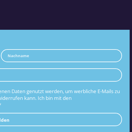
nen Daten genutzt werden, um werbliche E-Mails zu
widerrufen kann. Ich bin mit den
*
lden