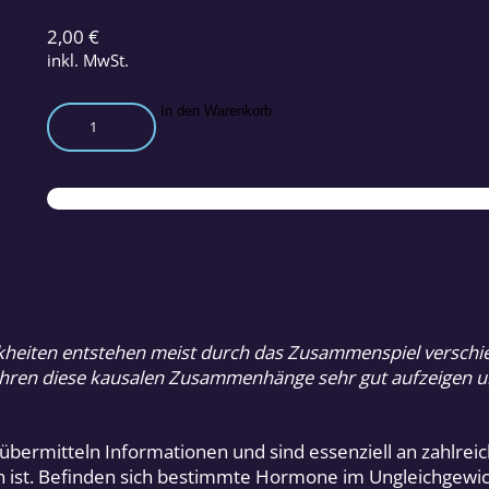
2,00
€
inkl. MwSt.
Clustermedizin
In den Warenkorb
bei
Hashimoto,
Frauenleiden
und
Erschöpfung
Menge
eiten entstehen meist durch das Zusammenspiel verschied
ahren diese kausalen Zusammenhänge sehr gut aufzeigen un
ermitteln Informationen und sind essenziell an zahlreiche
en ist. Befinden sich bestimmte Hormone im Ungleichgewi