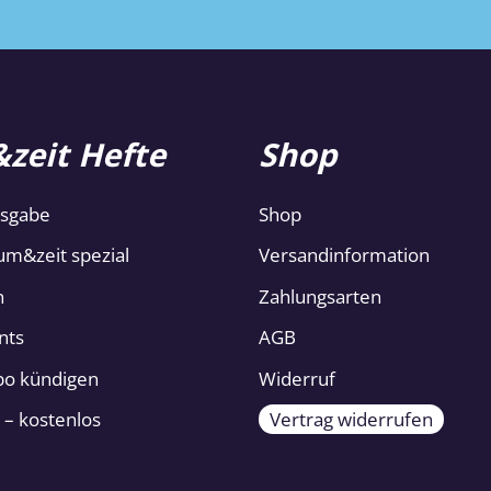
zeit Hefte
Shop
usgabe
Shop
um&zeit spezial
Versandinformation
n
Zahlungsarten
nts
AGB
Abo kündigen
Widerruf
 – kostenlos
Vertrag widerrufen