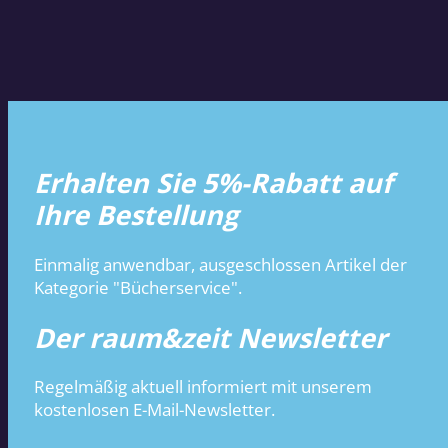
Erhalten Sie 5%-Rabatt auf
Ihre Bestellung
Einmalig anwendbar, ausgeschlossen Artikel der
Kategorie "Bücherservice".
Der raum&zeit Newsletter
Regelmäßig aktuell informiert mit unserem
kostenlosen E-Mail-Newsletter.