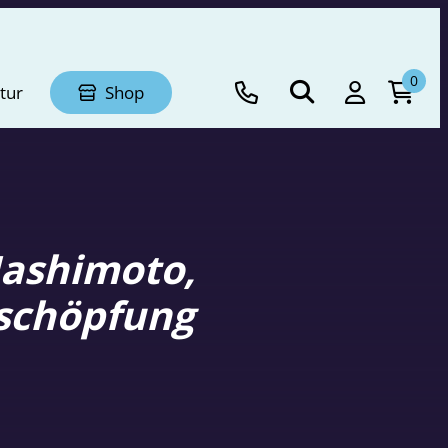
0
tur
Shop
Hashimoto,
rschöpfung