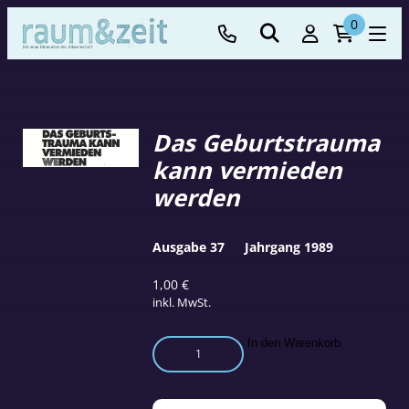
0
Das Geburtstrauma
kann vermieden
werden
Ausgabe 37
Jahrgang 1989
1,00
€
inkl. MwSt.
Das
In den Warenkorb
Geburtstrauma
kann
vermieden