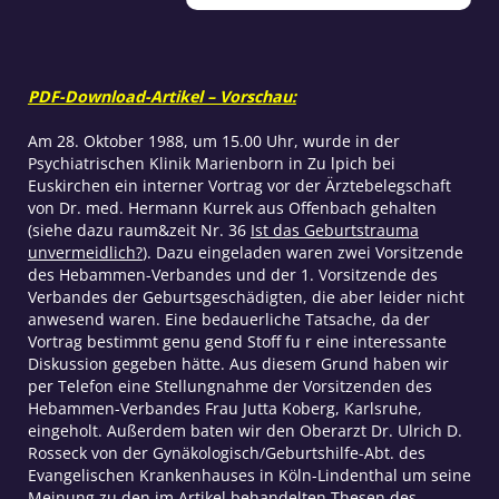
werden
Menge
PDF-Download-Artikel – Vorschau:
Am 28. Oktober 1988, um 15.00 Uhr, wurde in der
Psychiatrischen Klinik Marienborn in Zu lpich bei
Euskirchen ein interner Vortrag vor der Ärztebelegschaft
von Dr. med. Hermann Kurrek aus Offenbach gehalten
(siehe dazu raum&zeit Nr. 36
Ist das Geburtstrauma
unvermeidlich?
). Dazu eingeladen waren zwei Vorsitzende
des Hebammen-Verbandes und der 1. Vorsitzende des
Verbandes der Geburtsgeschädigten, die aber leider nicht
anwesend waren. Eine bedauerliche Tatsache, da der
Vortrag bestimmt genu gend Stoff fu r eine interessante
Diskussion gegeben hätte. Aus diesem Grund haben wir
per Telefon eine Stellungnahme der Vorsitzenden des
Hebammen-Verbandes Frau Jutta Koberg, Karlsruhe,
eingeholt. Außerdem baten wir den Oberarzt Dr. Ulrich D.
Rosseck von der Gynäkologisch/Geburtshilfe-Abt. des
Evangelischen Krankenhauses in Köln-Lindenthal um seine
Meinung zu den im Artikel behandelten Thesen des