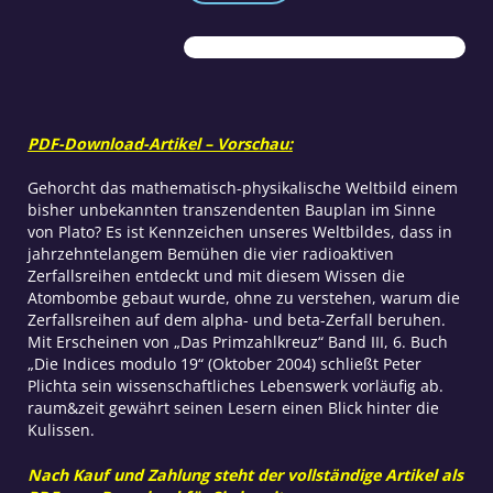
des
radioaktiven
Zerfalls
Menge
PDF-Download-Artikel – Vorschau:
Gehorcht das mathematisch-physikalische Weltbild einem
bisher unbekannten transzendenten Bauplan im Sinne
von Plato? Es ist Kennzeichen unseres Weltbildes, dass in
jahrzehntelangem Bemühen die vier radioaktiven
Zerfallsreihen entdeckt und mit diesem Wissen die
Atombombe gebaut wurde, ohne zu verstehen, warum die
Zerfallsreihen auf dem alpha- und beta-Zerfall beruhen.
Mit Erscheinen von „Das Primzahlkreuz“ Band III, 6. Buch
„Die Indices modulo 19“ (Oktober 2004) schließt Peter
Plichta sein wissenschaftliches Lebenswerk vorläufig ab.
raum&zeit gewährt seinen Lesern einen Blick hinter die
Kulissen.
Nach Kauf und Zahlung steht der vollständige Artikel als