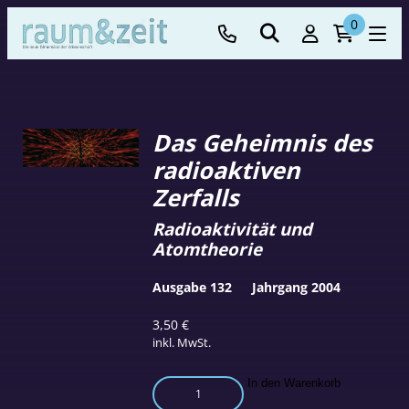
0
Das Geheimnis des
radioaktiven
Zerfalls
Radioaktivität und
Atomtheorie
Ausgabe 132
Jahrgang 2004
3,50
€
inkl. MwSt.
Das
In den Warenkorb
Geheimnis