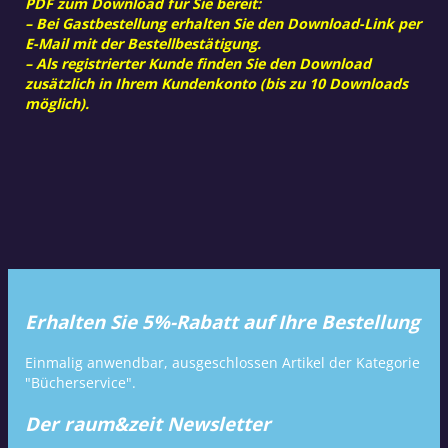
PDF zum Download für Sie bereit:
– Bei Gastbestellung erhalten Sie den Download-Link per
E-Mail mit der Bestellbestätigung.
– Als registrierter Kunde finden Sie den Download
zusätzlich in Ihrem Kundenkonto (bis zu 10 Downloads
möglich).
Erhalten Sie 5%-Rabatt auf Ihre Bestellung
Einmalig anwendbar, ausgeschlossen Artikel der Kategorie
"Bücherservice".
Der raum&zeit Newsletter