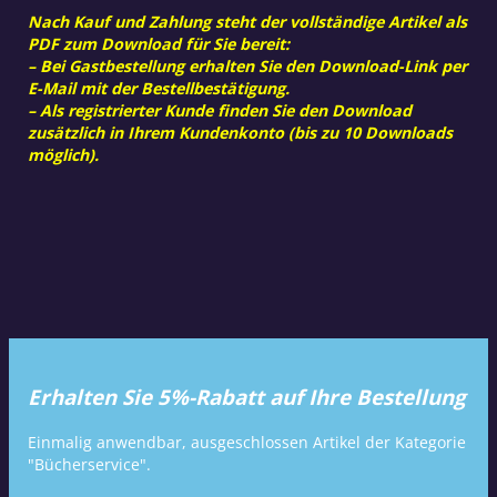
Nach Kauf und Zahlung steht der vollständige Artikel als
PDF zum Download für Sie bereit:
– Bei Gastbestellung erhalten Sie den Download-Link per
E-Mail mit der Bestellbestätigung.
– Als registrierter Kunde finden Sie den Download
zusätzlich in Ihrem Kundenkonto (bis zu 10 Downloads
möglich).
Erhalten Sie 5%-Rabatt auf Ihre Bestellung
Einmalig anwendbar, ausgeschlossen Artikel der Kategorie
"Bücherservice".