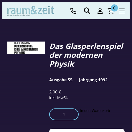
0
Das Glasperlenspiel
der modernen
Physik
Ausgabe 55
Jahrgang 1992
2,00
€
inkl. MwSt.
Das
In den Warenkorb
Glasperlenspiel
der
modernen