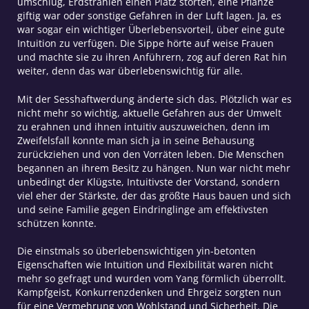
umschlug, Erdstrahlen einen Platz störten, eine Pflanze
giftig war oder sonstige Gefahren in der Luft lagen. Ja, es
war sogar ein wichtiger Überlebensvorteil, über eine gute
Intuition zu verfügen. Die Sippe hörte auf weise Frauen
und machte sie zu ihren Anführern, zog auf deren Rat hin
weiter, denn das war überlebenswichtig für alle.
Mit der Sesshaftwerdung änderte sich das. Plötzlich war es
nicht mehr so wichtig, aktuelle Gefahren aus der Umwelt
zu erahnen und ihnen intuitiv auszuweichen, denn im
Zweifelsfall konnte man sich ja in seine Behausung
zurückziehen und von den Vorräten leben. Die Menschen
begannen an ihrem Besitz zu hängen. Nun war nicht mehr
unbedingt der Klügste, Intuitivste der Vorstand, sondern
viel eher der Stärkste, der das größte Haus bauen und sich
und seine Familie gegen Eindringlinge am effektivsten
schützen konnte.
Die einstmals so überlebenswichtigen yin-betonten
Eigenschaften wie Intuition und Flexibilität waren nicht
mehr so gefragt und wurden vom Yang förmlich überrollt.
Kampfgeist, Konkurrenzdenken und Ehrgeiz sorgten nun
für eine Vermehrung von Wohlstand und Sicherheit. Die