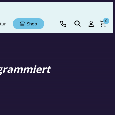
0
tur
Shop
ogrammiert