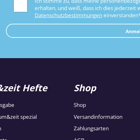
Ich stimme zu, dass meine personenbezoge
erhalten, und weiß, dass ich dies jederzeit 
Datenschutzbestimmungen
einverstanden
Anme
zeit Hefte
Shop
usgabe
Shop
um&zeit spezial
Versandinformation
n
Zahlungsarten