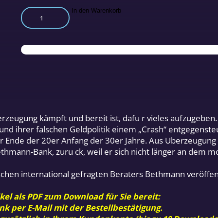
Der
In den Warenkorb
Crash
ist
vorprogrammiert
Menge
erzeugung kämpft und bereit ist, dafu r vieles aufzugeben
fgrund ihrer falschen Geldpolitik einem „Crash“ entgegen
r Ende der 20er Anfang der 30er Jahre. Aus Uberzeugung z
thmann-Bank, zuru ck, weil er sich nicht länger an dem m
wischen international gefragten Beraters Bethmann veröffent
kel als PDF zum Download für Sie bereit:
nk per E-Mail mit der Bestellbestätigung.