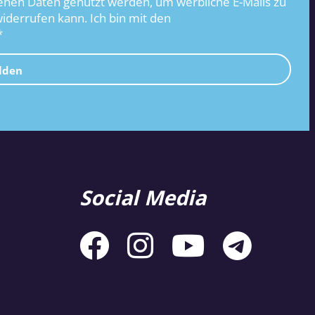
nen Daten genutzt werden, um werbliche E-Mails zu
widerrufen kann. Ich bin mit den
*
lden
Social Media