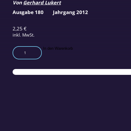
Von
Gerhard Lukert
Ausgabe 180
Jahrgang 2012
2,25
€
inkl. MwSt.
Der
In den Warenkorb
strahlungsfreie
Reaktor
fürs
Eigenheim
Menge