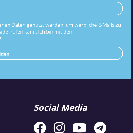
nen Daten genutzt werden, um werbliche E-Mails zu
widerrufen kann. Ich bin mit den
*
lden
Social Media