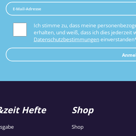
Ich stimme zu, dass meine personenbezoge
erhalten, und weiß, dass ich dies jederzeit 
Datenschutzbestimmungen
einverstanden
Anme
zeit Hefte
Shop
usgabe
Shop