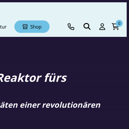
0
tur
Shop
Reaktor fürs
täten einer revolutionären