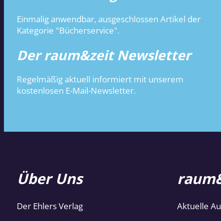
Einmalig anwendbar, ausgeschlossen Artikel der
Kategorie "Bücherservice".
Der raum&zeit Newsletter
Regelmäßig aktuell informiert mit unserem
kostenlosen E-Mail-Newsletter.
Über Uns
raum&
Der Ehlers Verlag
Aktuelle A