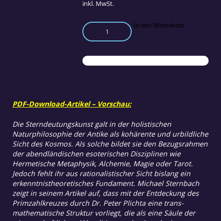
inkl. MwSt.
Die
In den Warenkorb
Astrologie
im
Spiegel
des
Primzahlkreuzes
Teil
1
PDF-Download-Artikel – Vorschau:
Menge
Die Sterndeutungskunst galt in der holistischen
Naturphilosophie der Antike als kohärente und urbildliche
Sicht des Kosmos. Als solche bildet sie den Bezugsrahmen
der abendländischen esoterischen Disziplinen wie
Hermetische Metaphysik, Alchemie, Magie oder Tarot.
Jedoch fehlt ihr aus rationalistischer Sicht bislang ein
erkenntnistheoretisches Fundament. Michael Sternbach
zeigt in seinem Artikel auf, dass mit der Entdeckung des
Primzahlkreuzes durch Dr. Peter Plichta eine trans-
mathematische Struktur vorliegt, die als eine Säule der