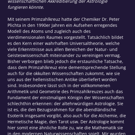
wissenschaftlichen Akkreditierung der Astrologie
fungieren könnte.
Mit seinem Primzahlkreuz hatte der Chemiker Dr. Peter
Plichta in den 1990er Jahren ein Aufsehen erregendes
Modell des Atoms und zugleich auch des
vierdimensionalen Raumes vorgestellt. Tatsächlich bildet
es den Kern einer wahrhaften Universaltheorie, welche
viele Erkenntnisse aus allen Bereichen der Natur- und
Geisteswissenschaft miteinander zu vereinigen vermag.
Bisher verborgen blieb jedoch die erstaunliche Tatsache,
dass dem Primzahlkreuz eine dementsprechende Stellung
auch für die okkulten Wissenschaften zukommt, wie sie
uns aus der hellenistischen Antike überliefert worden
sind. Insbesondere lässt sich in der vollkommenen
Arithmetik und Geometrie des Primzahlkreuzes auch das
Fundament der einstmaligen Königin der Wissenschaften
schlechthin erkennen: der altehrwürdigen Astrologie. Sie
ist es, die den Bezugsrahmen für die abendländische
Esoterik insgesamt vorgibt, also auch für die Alchemie, die
Hermetische Magie, den Tarot usw. Der Astrologie kommt
hier somit eine ähnliche Rolle zu, wie die Mathematik sie
in den modernen Naturwissenschaften spielt. Mir wurden