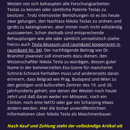
Westen von sich behaupten alle Forschungsarbeiten
Teslas zu kennen oder sämtliche Patente Teslas zu
besitzen . Trotz intensivster Bemühungen ist es bis heute
zwar gelungen, den Nachlass Nikola Teslas zu ordnen und
(grob) zu katalogisieren, aber immer noch nicht vollständig
auszuwerten. Schon deshalb sind entsprechende
Behauptungen wie alle oder sämtlich unrealistisch (siehe
hierzu auch
Tesla-Museum und raum&zeit kooperieren in
raum&zeit Nr. 94
). Der nachfolgende Beitrag von Dr.
Branimir Jovanovic soll einerseits dazu dienen, den
Wissenschaftler Nikola Tesla zu würdigen, dessen guter
Name in der kommerziellen Eso-Szene für mancherlei
Schnick-Schnack herhalten muss und andererseits daran
erinnern, dass Belgrad wie Prag, Budapest und Wien zu
den geistigen und kulturellen Zentren des 19. und 20.
Jahrhunderts gehört, von denen der Westen noch heute
zehrt und daß daran weder ein Milosevic, noch ein
Clinton, noch eine NATO oder gar ein Scharping etwas
ändern werden. Hier die bisher unveröffentlichten
Informationen über Nikola Tesla als Maschinenbauer.
Nach Kauf und Zahlung steht der vollständige Artikel als