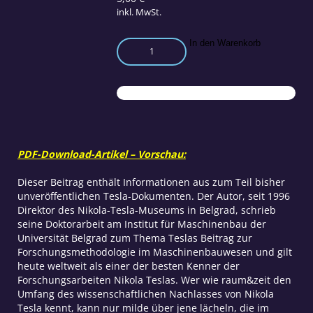
inkl. MwSt.
Tesla
In den Warenkorb
als
Maschinenbauer
und
seine
Methoden,
zu
Erfindungen
PDF-Download-Artikel – Vorschau:
zu
kommen
Dieser Beitrag enthält Informationen aus zum Teil bisher
Menge
unveröffentlichen Tesla-Dokumenten. Der Autor, seit 1996
Direktor des Nikola-Tesla-Museums in Belgrad, schrieb
seine Doktorarbeit am Institut für Maschinenbau der
Universität Belgrad zum Thema Teslas Beitrag zur
Forschungsmethodologie im Maschinenbauwesen und gilt
heute weltweit als einer der besten Kenner der
Forschungsarbeiten Nikola Teslas. Wer wie raum&zeit den
Umfang des wissenschaftlichen Nachlasses von Nikola
Tesla kennt, kann nur milde über jene lächeln, die im