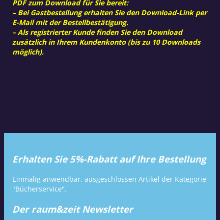
PDF zum Download für Sie bereit:
– Bei Gastbestellung erhalten Sie den Download-Link per
E-Mail mit der Bestellbestätigung.
– Als registrierter Kunde finden Sie den Download
zusätzlich in Ihrem Kundenkonto (bis zu 10 Downloads
möglich).
Erhalten Sie 5%-Rabatt auf Ihre Bestellung
Einmalig anwendbar, ausgeschlossen Artikel der Kategorie
"Bücherservice".
Der raum&zeit Newsletter