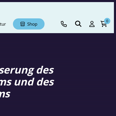
0
tur
Shop
serung des
s und des
ms