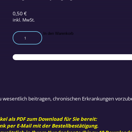
0,50
€
inkl. MwSt.
Die
In den Warenkorb
Funktionsverbesserung
des
Immunabwehrsystems
und
des
Bioregulationssystems
Menge
u wesentlich beitragen, chronischen Erkrankungen vorzub
kel als PDF zum Download für Sie bereit:
nk per E-Mail mit der Bestellbestätigung.