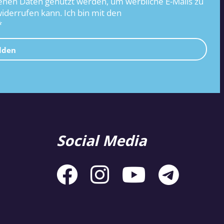
nen Daten genutzt werden, um werbliche E-Mails zu
widerrufen kann. Ich bin mit den
*
lden
Social Media