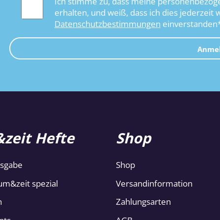
Ich stimme zu, dass meine personenbezoge
erhalten, und weiß, dass ich dies jederzeit 
Datenschutzbestimmungen
einverstanden
Anme
zeit Hefte
Shop
usgabe
Shop
um&zeit spezial
Versandinformation
n
Zahlungsarten