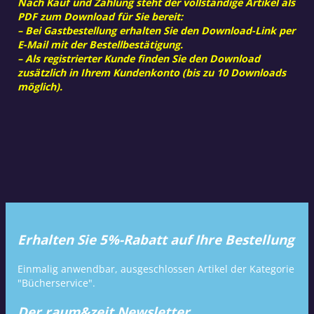
Nach Kauf und Zahlung steht der vollständige Artikel als
PDF zum Download für Sie bereit:
– Bei Gastbestellung erhalten Sie den Download-Link per
E-Mail mit der Bestellbestätigung.
– Als registrierter Kunde finden Sie den Download
zusätzlich in Ihrem Kundenkonto (bis zu 10 Downloads
möglich).
Erhalten Sie 5%-Rabatt auf Ihre Bestellung
Einmalig anwendbar, ausgeschlossen Artikel der Kategorie
"Bücherservice".
Der raum&zeit Newsletter