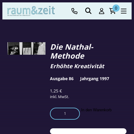
0
Die Nathal-
Methode
Erhöhte Kreativität
Ausgabe 86
Jahrgang 1997
1,25
€
inkl. MwSt.
Die
In den Warenkorb
Nathal-
Methode
Menge