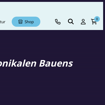
0
tur
Shop
onikalen Bauens