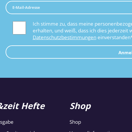
Ich stimme zu, dass meine personenbezoge
erhalten, und weiß, dass ich dies jederzeit 
Datenschutzbestimmungen
einverstanden
Anme
zeit Hefte
Shop
usgabe
Shop