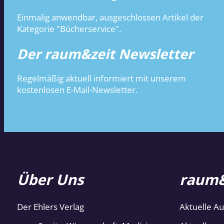
Einmalig anwendbar, ausgeschlossen Artikel der
Kategorie "Bücherservice".
Der raum&zeit Newsletter
Regelmäßig aktuell informiert mit unserem
kostenlosen E-Mail-Newsletter.
Über Uns
raum&
Der Ehlers Verlag
Aktuelle A