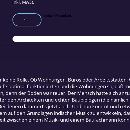
inkl. MwSt.
Die
In den Warenkorb
Praxis
des
harmonikalen
Bauens
Menge
r keine Rolle. Ob Wohnungen, Büros oder Arbeitsstätten: 
äufe optimal funktionierten und die Wohnungen so, daß m
 denn der Boden war teuer. Der Mensch hatte sich anzu
ter den Architekten und echten Baubiologen (die nämlich 
 Bei denen dämmert’s jetzt auch. Und nun kommt noch etwa
 auf den Grundlagen indischer Musik zu entwickeln, das 
eit zwischen einem Musik- und einem Baufachmann könnt