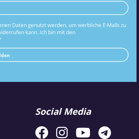
nen Daten genutzt werden, um werbliche E-Mails zu
widerrufen kann. Ich bin mit den
*
lden
Social Media