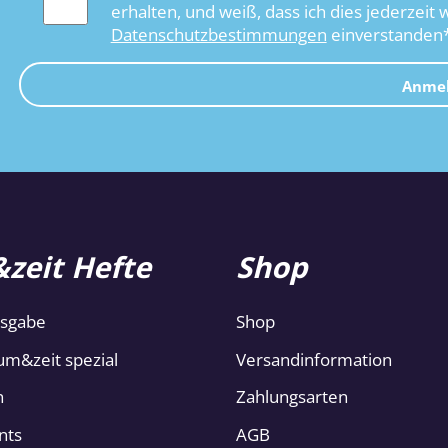
erhalten, und weiß, dass ich dies jederzeit 
Datenschutzbestimmungen
einverstanden
Anme
zeit Hefte
Shop
usgabe
Shop
um&zeit spezial
Versandinformation
n
Zahlungsarten
nts
AGB