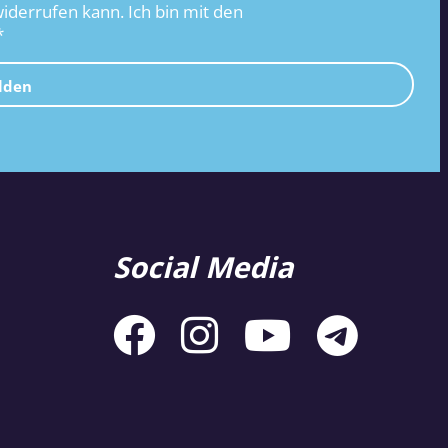
widerrufen kann. Ich bin mit den
*
lden
Social Media