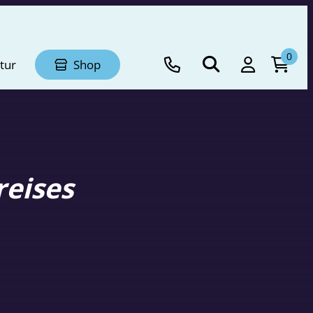
0
tur
Shop
reises