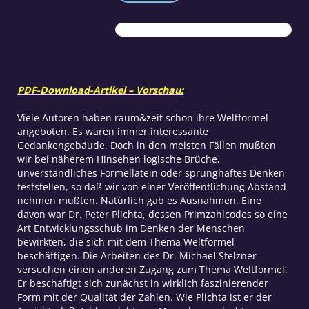
oder
die
Qualität
der
Zahlen
Teil
PDF-Download-Artikel – Vorschau:
1
Menge
Viele Autoren haben raum&zeit schon ihre Weltformel
angeboten. Es waren immer interessante
Gedankengebäude. Doch in den meisten Fällen mußten
wir bei näherem Hinsehen logische Brüche,
unverständliches Formellatein oder sprunghaftes Denken
feststellen, so daß wir von einer Veröffentlichung Abstand
nehmen mußten. Natürlich gab es Ausnahmen. Eine
davon war Dr. Peter Plichta, dessen Primzahlcodes so eine
Art Entwicklungsschub im Denken der Menschen
bewirkten, die sich mit dem Thema Weltformel
beschäftigen. Die Arbeiten des Dr. Michael Stelzner
versuchen einen anderen Zugang zum Thema Weltformel.
Er beschäftigt sich zunächst in wirklich faszinierender
Form mit der Qualität der Zahlen. Wie Plichta ist er der