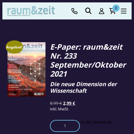
0
E-Paper: raum&zeit
Angebot!
Nr. 233
September/Oktober
2021
Die neue Dimension der
Wissenschaft
Ursprünglicher
Aktueller
8,99
€
2,99
€
Preis
Preis
inkl. MwSt.
war:
ist:
8,99 €
2,99 €.
E-
In den Warenkorb
Paper: