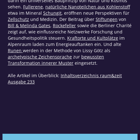
darin ein universelles Bauprinzip von Natur und Kosmos
sehen.
Fullerene
,
natürliche Nanoteilchen aus Kohlenstoff
etwa im Mineral
Schungit
, eröffnen neue Perspektiven für
Zellschutz
und Medizin. Der Beitrag über
Stiftungen
von
Bill & Melinda Gates
,
Rockefeller
sowie die Berliner Charité
zeigt auf, wie einflussreiche Netzwerke Forschung und
Gesundheitspolitik steuern.
Kraftorte und Kultplätze
im
Alpenraum laden zum Energieauftanken ein. Und alte
Runen
werden in der Methode von Lissy Götz als
archetypische Zeichensprache
zur
bewussten
Transformation innerer Muster
eingesetzt.
Alle Artikel im Überblick:
Inhaltsverzeichnis raum&zeit
Ausgabe 233