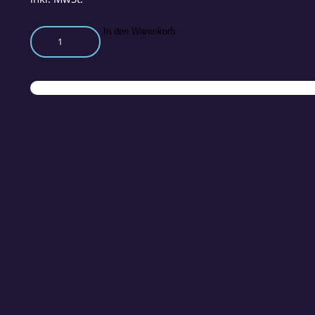
E-
In den Warenkorb
Paper:
raum&zeit
Nr.
241
Januar/Februar
2023
Menge