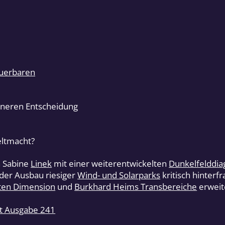
uerbaren
inneren Entscheidung
eltmacht?
 Sabine
Linek
mit einer weiterentwickelten
Dunkelfelddia
 der Ausbau riesiger
Wind- und Solarparks
kritisch hinterf
ten Dimension
und
Burkhard Heims Transbereiche
erweite
it Ausgabe 241