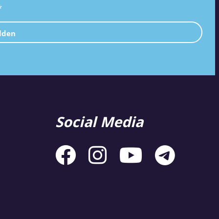
*
lden
Social Media