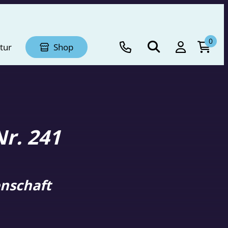
0
tur
Shop
r. 241
nschaft