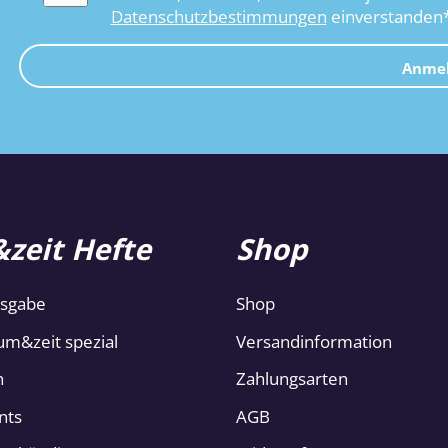
Datenschutzbestimmungen
einverstanden
Anme
zeit Hefte
Shop
usgabe
Shop
um&zeit spezial
Versandinformation
n
Zahlungsarten
nts
AGB