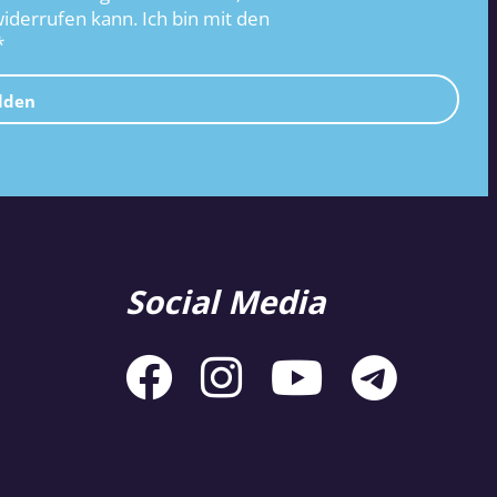
widerrufen kann. Ich bin mit den
*
lden
Social Media