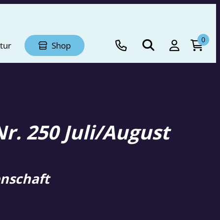
0
tur
Shop
r. 250 Juli/August
nschaft