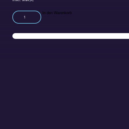
E-
In den Warenkorb
Paper:
raum&zeit
Nr.
250
Juli/August
2024
Menge