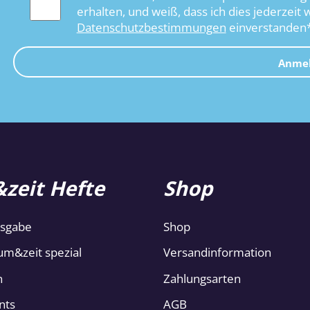
erhalten, und weiß, dass ich dies jederzeit 
Datenschutzbestimmungen
einverstanden
Anme
zeit Hefte
Shop
usgabe
Shop
um&zeit spezial
Versandinformation
n
Zahlungsarten
nts
AGB