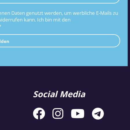
nen Daten genutzt werden, um werbliche E-Mails zu
widerrufen kann. Ich bin mit den
*
lden
Social Media