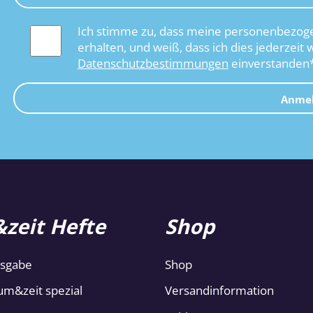
Ich stimme zu, dass meine personenbezoge
erhalten, und weiß, dass ich dies jederzeit 
Datenschutzbestimmungen
einverstanden
Anme
zeit Hefte
Shop
usgabe
Shop
um&zeit spezial
Versandinformation