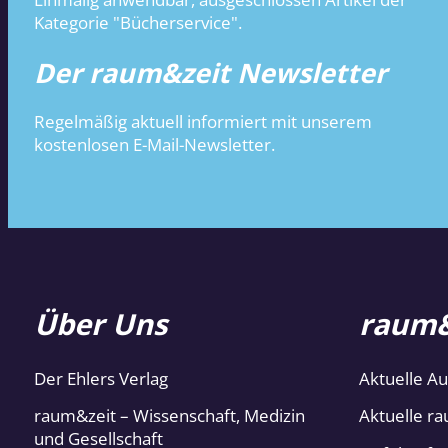
Kategorie "Bücherservice".
Der raum&zeit Newsletter
Regelmäßig aktuell informiert mit unserem
kostenlosen E-Mail-Newsletter.
Über Uns
raum&
Der Ehlers Verlag
Aktuelle A
raum&zeit – Wissenschaft, Medizin
Aktuelle ra
und Gesellschaft