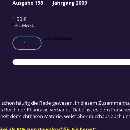
Ausgabe 158
Jahrgang 2009
1,50
€
inkl. MwSt.
Feinstofflichkeit
In den Warenkorb
-
ein
uraltes
Mysterium
Teil
1
Menge
eit schon häufig die Rede gewesen. In diesem Zusammenhan
 Reich der Phantasie verbannt. Dabei ist es dem Forscher
hnelt der sichtbaren Materie, weist aber durchaus auch u
kel als PDF zum Download für Sie bereit: