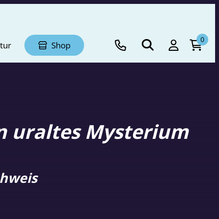
0
tur
Shop
in uraltes Mysterium
chweis