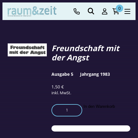
0
Freundschaft mit
der Angst
Ausgabe 5
Jahrgang 1983
1,50
€
inkl. MwSt.
Freundschaft
In den Warenkorb
mit
der
Angst
Menge