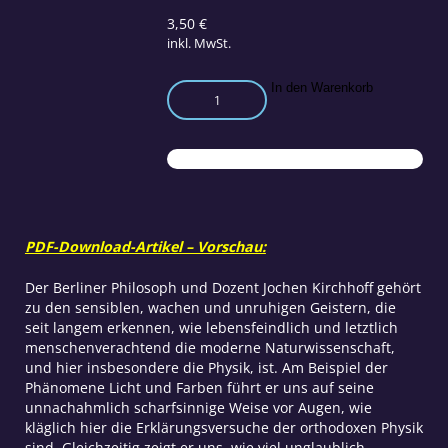
3,50
€
inkl. MwSt.
Licht
In den Warenkorb
der
Natur
–
Licht
des
Geistes
Teil
PDF-Download-Artikel – Vorschau:
2
Menge
Der Berliner Philosoph und Dozent Jochen Kirchhoff gehört
zu den sensiblen, wachen und unruhigen Geistern, die
seit langem erkennen, wie lebensfeindlich und letztlich
menschenverachtend die moderne Naturwissenschaft,
und hier insbesondere die Physik, ist. Am Beispiel der
Phänomene Licht und Farben führt er uns auf seine
unnachahmlich scharfsinnige Weise vor Augen, wie
kläglich hier die Erklärungsversuche der orthodoxen Physik
sind. Gleichzeitig zeigt er uns, wie viel unglaublich