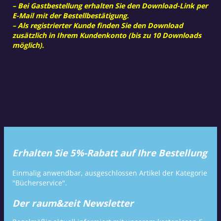
– Bei Gastbestellung erhalten Sie den Download-Link per
E-Mail mit der Bestellbestätigung.
– Als registrierter Kunde finden Sie den Download
zusätzlich in Ihrem Kundenkonto (bis zu 10 Downloads
möglich).
Erhalten Sie 5%-Rabatt auf Ihre Bestellung
Einmalig anwendbar, ausgeschlossen Artikel der Kategorie
"Bücherservice".
Der raum&zeit Newsletter