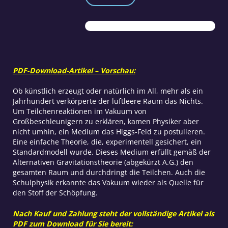
Physik
und
die
alternative
Gravitations-
Theorie
Menge
PDF-Download-Artikel – Vorschau:
Ob künstlich erzeugt oder natürlich im All, mehr als ein
Jahrhundert verkörperte der luftleere Raum das Nichts.
Um Teilchenreaktionen im Vakuum von
Großbeschleunigern zu erklären, kamen Physiker aber
nicht umhin, ein Medium das Higgs-Feld zu postulieren.
Eine einfache Theorie, die, experimentell gesichert, ein
Standardmodell wurde. Dieses Medium erfüllt gemäß der
Alternativen Gravitationstheorie (abgekürzt A.G.) den
gesamten Raum und durchdringt die Teilchen. Auch die
Schulphysik erkannte das Vakuum wieder als Quelle für
den Stoff der Schöpfung.
Nach Kauf und Zahlung steht der vollständige Artikel als
PDF zum Download für Sie bereit: