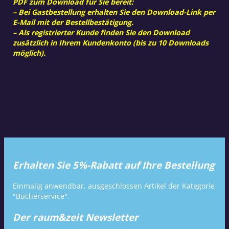
PDF zum Download für Sie bereit:
– Bei Gastbestellung erhalten Sie den Download-Link per
E-Mail mit der Bestellbestätigung.
– Als registrierter Kunde finden Sie den Download
zusätzlich in Ihrem Kundenkonto (bis zu 10 Downloads
möglich).
Erhalten Sie 5%-Rabatt auf Ihre Bestellung
Einmalig anwendbar, ausgeschlossen Artikel der Kategorie
"Bücherservice".
Der raum&zeit Newsletter