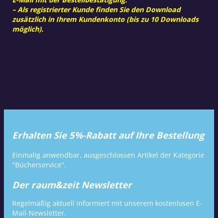
– Als registrierter Kunde finden Sie den Download
zusätzlich in Ihrem Kundenkonto (bis zu 10 Downloads
möglich).
Erhalten Sie 5%-Rabatt auf Ihre Bestellung
Einmalig anwendbar, ausgeschlossen Artikel der Kategorie
"Bücherservice".
Der raum&zeit Newsletter
Regelmäßig aktuell informiert mit unserem kostenlosen E-
Mail-Newsletter.