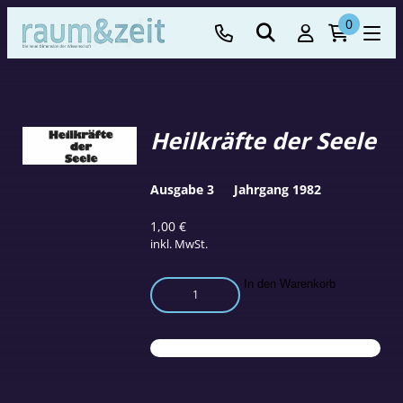
0
Heilkräfte der Seele
Ausgabe 3
Jahrgang 1982
1,00
€
inkl. MwSt.
Heilkräfte
In den Warenkorb
der
Seele
Menge