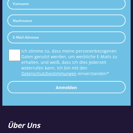
Ich stimme zu, dass meine personenbezogenen
Daten genutzt werden, um werbliche E-Mails zu
erhalten, und weiß, dass ich dies jederzeit
widerrufen kann. Ich bin mit den
Datenschutzbestimmungen
einverstanden*
Anmelden
Über Uns