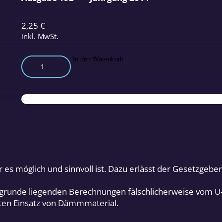
2,25
€
inkl. MwSt.
Irrtümer
In den Warenkorb
der
Bauphysik
Teil
1
Menge
er es möglich und sinnvoll ist. Dazu erlässt der Gesetzge
 zugrunde liegenden Berechnungen fälschlicherweise vom U
hten Einsatz von Dämmmaterial.