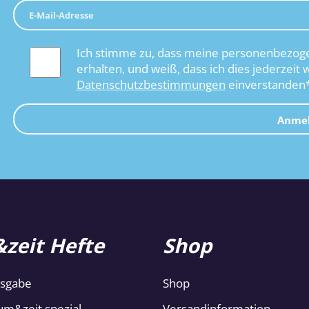
Ich stimme zu, dass meine personenbezoge
erhalten, und weiß, dass ich dies jederzeit 
Datenschutzbestimmungen
einverstanden
Anme
zeit Hefte
Shop
usgabe
Shop
um&zeit spezial
Versandinformation