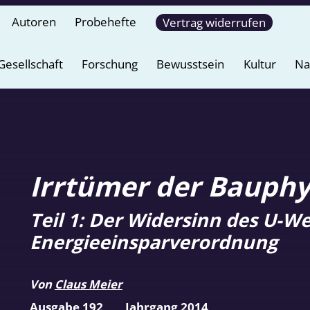
Autoren
Probehefte
Vertrag widerrufen
Gesellschaft
Forschung
Bewusstsein
Kultur
Na
Irrtümer der Bauphys
Teil 1: Der Widersinn des U-We
Energieeinsparverordnung
Von
Claus Meier
Ausgabe 192
Jahrgang 2014