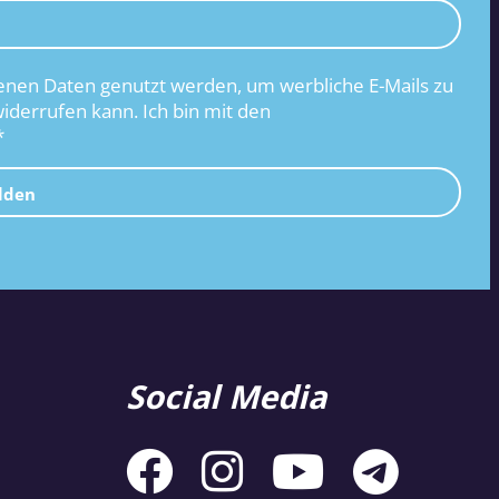
nen Daten genutzt werden, um werbliche E-Mails zu
widerrufen kann. Ich bin mit den
*
lden
Social Media