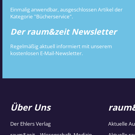
Einmalig anwendbar, ausgeschlossen Artikel der
Kategorie "Bücherservice".
Der raum&zeit Newsletter
Regelmäßig aktuell informiert mit unserem
kostenlosen E-Mail-Newsletter.
Über Uns
raum&
Der Ehlers Verlag
Aktuelle A
raum&zeit – Wissenschaft, Medizin
Aktuelle ra