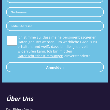
Ich stimme zu, dass meine personenbezogenen
Daten genutzt werden, um werbliche E-Mails zu
erhalten, und weiß, dass ich dies jederzeit
widerrufen kann. Ich bin mit den
Datenschutzbestimmungen
einverstanden*
Anmelden
Über Uns
Der Ehlers Verlag