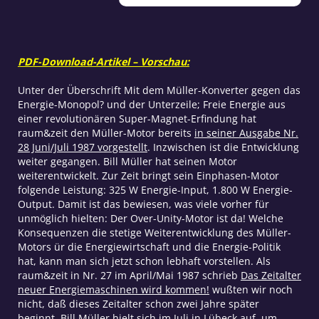
Nulltarif?
Menge
PDF-Download-Artikel – Vorschau:
Unter der Überschrift Mit dem Müller-Konverter gegen das
Energie-Monopol? und der Unterzeile; Freie Energie aus
einer revolutionären Super-Magnet-Erfindung hat
raum&zeit den Müller-Motor bereits
in seiner Ausgabe Nr.
28 Juni/Juli 1987 vorgestellt
. Inzwischen ist die Entwicklung
weiter gegangen. Bill Müller hat seinen Motor
weiterentwickelt. Zur Zeit bringt sein Einphasen-Motor
folgende Leistung: 325 W Energie-Input, 1.800 W Energie-
Output. Damit ist das bewiesen, was viele vorher für
unmöglich hielten: Der Over-Unity-Motor ist da! Welche
Konsequenzen die stetige Weiterentwicklung des Müller-
Motors ür die Energiewirtschaft und die Energie-Politik
hat, kann man sich jetzt schon lebhaft vorstellen. Als
raum&zeit in Nr. 27 im April/Mai 1987 schrieb
Das Zeitalter
neuer Energiemaschinen wird kommen!
wußten wir noch
nicht, daß dieses Zeitalter schon zwei Jahre später
beginnt. Bill Müller hielt sich im Juli in Lübeck auf, um