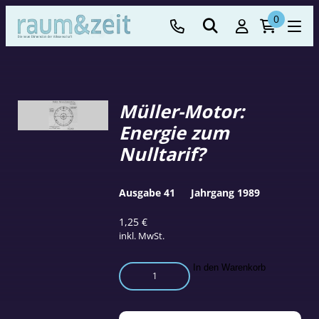
0
Müller-Motor:
Energie zum
Nulltarif?
Ausgabe 41
Jahrgang 1989
1,25
€
inkl. MwSt.
Müller-
In den Warenkorb
Motor:
Energie
zum