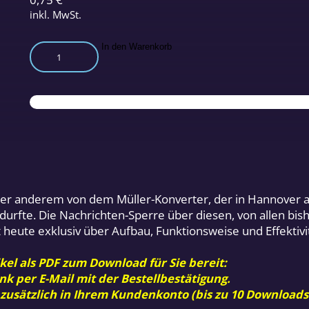
inkl. MwSt.
Mit
In den Warenkorb
dem
Müller-
Konverter
gegen
das
Energie-
Monopol?
Menge
ter anderem von dem Müller-Konverter, der in Hannover
urfte. Die Nachrichten-Sperre über diesen, von allen bi
t heute exklusiv über Aufbau, Funktionsweise und Effektivi
kel als PDF zum Download für Sie bereit:
nk per E-Mail mit der Bestellbestätigung.
 zusätzlich in Ihrem Kundenkonto (bis zu 10 Downloads