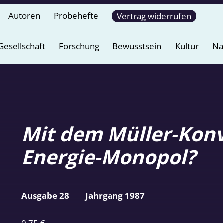
Autoren
Probehefte
Vertrag widerrufen
Gesellschaft
Forschung
Bewusstsein
Kultur
Na
Mit dem Müller-Konv
Energie-Monopol?
Ausgabe 28
Jahrgang 1987
0,75
€