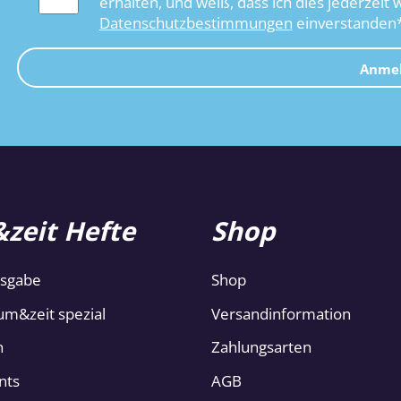
erhalten, und weiß, dass ich dies jederzeit 
Datenschutzbestimmungen
einverstanden
Anme
zeit Hefte
Shop
usgabe
Shop
um&zeit spezial
Versandinformation
n
Zahlungsarten
nts
AGB