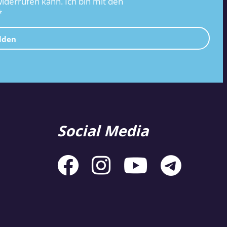
widerrufen kann. Ich bin mit den
*
lden
Social Media