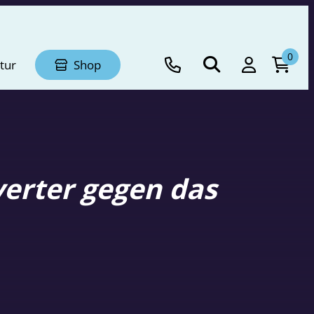
0
tur
Shop
erter gegen das