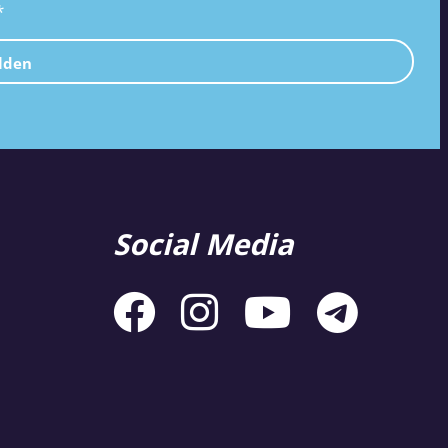
*
lden
Social Media