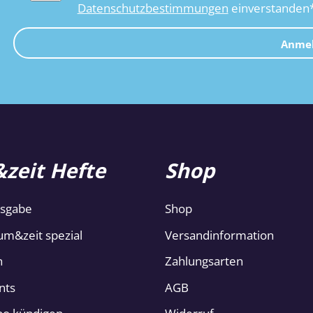
Datenschutzbestimmungen
einverstanden
Anme
zeit Hefte
Shop
usgabe
Shop
um&zeit spezial
Versandinformation
n
Zahlungsarten
nts
AGB