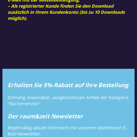
– Als registrierter Kunde finden Sie den Download
zusätzlich in Ihrem Kundenkonto (bis zu 10 Downloads
möglich).
Erhalten Sie 5%-Rabatt auf Ihre Bestellung
Einmalig anwendbar, ausgeschlossen Artikel der Kategorie
"Bücherservice".
Der raum&zeit Newsletter
Regelmäßig aktuell informiert mit unserem kostenlosen E-
Mail-Newsletter.