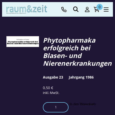
0
Phytopharmaka
erfolgreich bei
Blasen- und
Nierenerkrankungen
Ausgabe 23
Jahrgang 1986
0,50
€
inkl. MwSt.
Phytopharmaka
In den Warenkorb
erfolgreich
bei