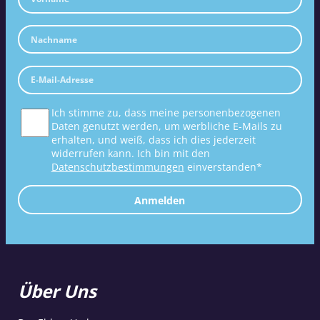
Ich stimme zu, dass meine personenbezogenen
Daten genutzt werden, um werbliche E-Mails zu
erhalten, und weiß, dass ich dies jederzeit
widerrufen kann. Ich bin mit den
Datenschutzbestimmungen
einverstanden*
Anmelden
Über Uns