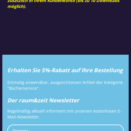
zusätzlich in Ihrem Kundenkonto (bis zu 10 Downloads
möglich).
Erhalten Sie 5%-Rabatt auf Ihre Bestellung
Einmalig anwendbar, ausgeschlossen Artikel der Kategorie
"Bücherservice".
Der raum&zeit Newsletter
Regelmäßig aktuell informiert mit unserem kostenlosen E-
Mail-Newsletter.