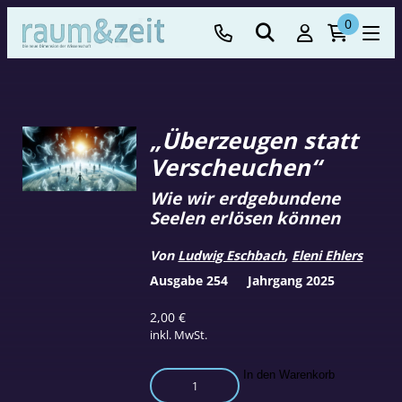
0
„Überzeugen statt
Verscheuchen“
Wie wir erdgebundene
Seelen erlösen können
Von
Ludwig Eschbach
,
Eleni Ehlers
Ausgabe 254
Jahrgang 2025
2,00
€
inkl. MwSt.
„Überzeugen
In den Warenkorb
statt